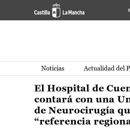
Actualidad de la región de 
Pasar al contenido principal
Noticias
Actualidad del 
El Hospital de Cue
contará con una U
de Neurocirugía qu
“referencia region