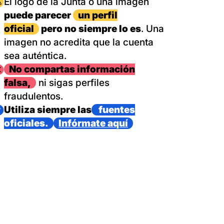
magen
El logo de la Junta o una imagen
puede parecer
un perfil
oficial
pero no siempre lo es
. Una
imagen no acredita que la cuenta
sea auténtica.
magen
No compartas información
falsa,
ni sigas perfiles
fraudulentos.
magen
Utiliza siempre las
fuentes
oficiales.
Infórmate aquí
as con un dispositivo internacional de bomberos forestales,