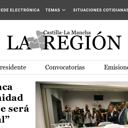
Castilla-La Mancha
SEDE ELECTRÓNICA
TEMAS
SITUACIONES COTIDIANA
Presidente
Convocatorias
Emisione
nca
nidad
e será
al”