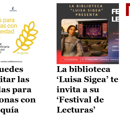
II Vu
uedes
La biblioteca
itar las
‘Luisa Sigea’ te
as para
invita a su
onas con
‘Festival de
aquía
Lecturas’