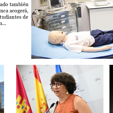
iado también
enca acogerá,
studiantes de
...