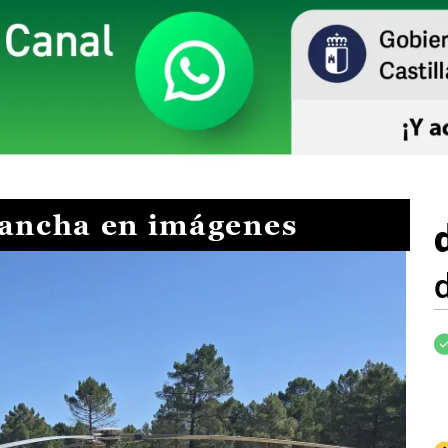
Mancha en imágenes
I