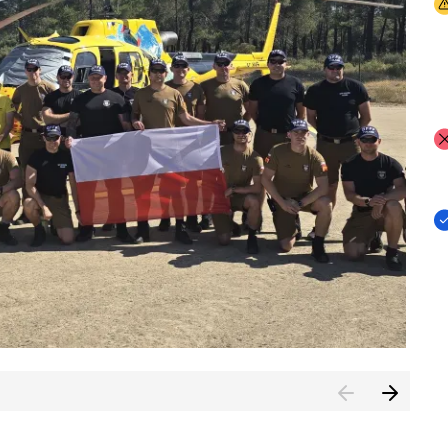
I
I
I
rcambiar por tercer año consecutivo formación y experienci