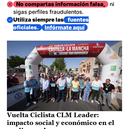
Imagen
No compartas información falsa,
ni
sigas perfiles fraudulentos.
Imagen
Utiliza siempre las
fuentes
oficiales.
Infórmate aquí
Vuelta Ciclista CLM Leader:
impacto social y económico en el