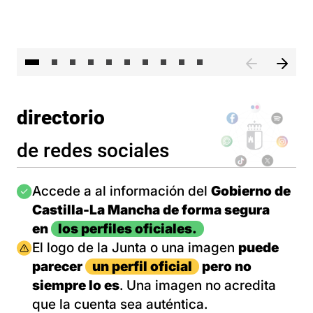
II 
directorio
de redes sociales
Imagen
Accede a al información del
Gobierno de
Castilla-La Mancha de forma segura
en
los perfiles oficiales.
Imagen
El logo de la Junta o una imagen
puede
parecer
un perfil oficial
pero no
siempre lo es
. Una imagen no acredita
que la cuenta sea auténtica.