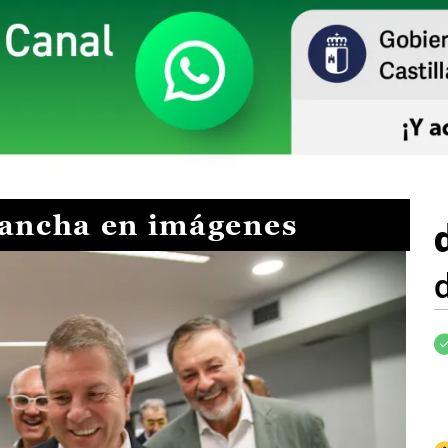
Mancha en imágenes
I