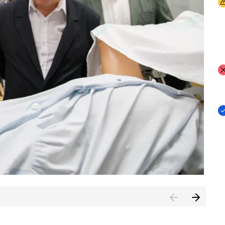
I
I
I
n de Cuenca (CESICU)