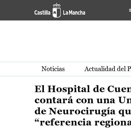
Actualidad de la región de 
Pasar al contenido principal
Noticias
Actualidad del 
El Hospital de Cue
contará con una U
de Neurocirugía qu
“referencia region