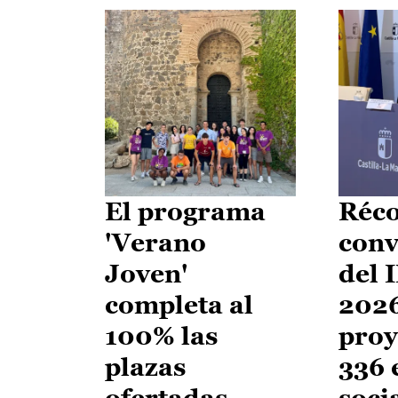
El programa
Réco
'Verano
conv
Joven'
del 
completa al
2026
100% las
proy
plazas
336 
ofertadas
soci