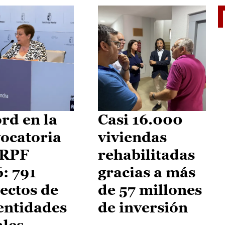
El je
rd en la
Casi 16.000
ocatoria
viviendas
IRPF
rehabilitadas
: 791
gracias a más
ectos de
de 57 millones
entidades
de inversión
ales