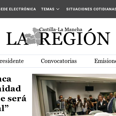
Castilla-La Mancha
SEDE ELECTRÓNICA
TEMAS
SITUACIONES COTIDIANA
Presidente
Convocatorias
Emisione
nca
nidad
e será
al”