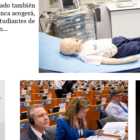
iado también
enca acogerá,
studiantes de
...