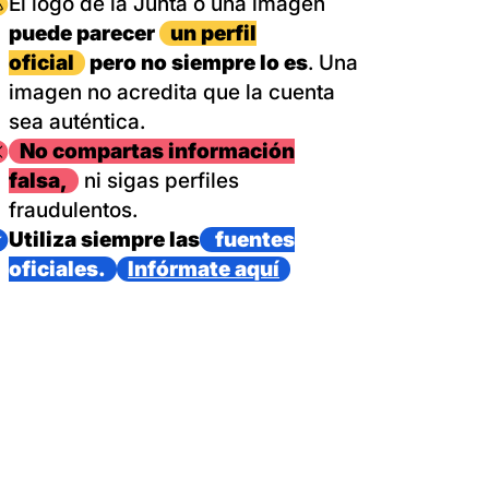
magen
El logo de la Junta o una imagen
puede parecer
un perfil
oficial
pero no siempre lo es
. Una
imagen no acredita que la cuenta
sea auténtica.
magen
No compartas información
falsa,
ni sigas perfiles
fraudulentos.
magen
Utiliza siempre las
fuentes
oficiales.
Infórmate aquí