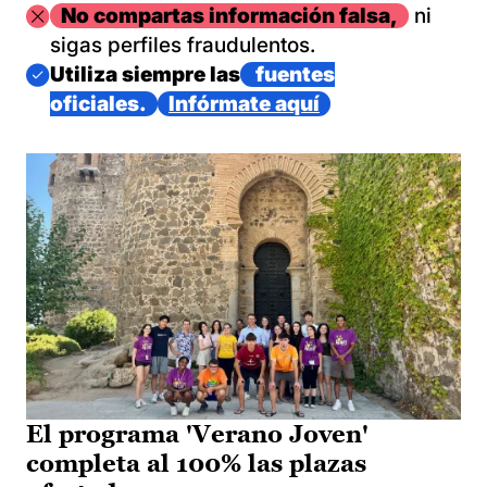
Imagen
No compartas información falsa,
ni
sigas perfiles fraudulentos.
Imagen
Utiliza siempre las
fuentes
oficiales.
Infórmate aquí
El programa 'Verano Joven'
completa al 100% las plazas