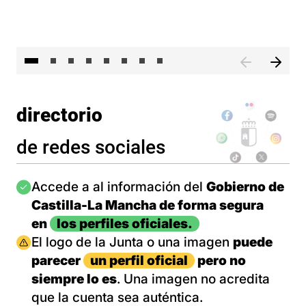
El 
directorio
de redes sociales
Imagen
Accede a al información del
Gobierno de
Castilla-La Mancha de forma segura
en
los perfiles oficiales.
Imagen
El logo de la Junta o una imagen
puede
parecer
un perfil oficial
pero no
siempre lo es
. Una imagen no acredita
que la cuenta sea auténtica.