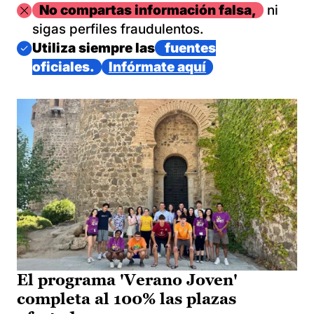
Imagen
No compartas información falsa,
ni
sigas perfiles fraudulentos.
Imagen
Utiliza siempre las
fuentes
oficiales.
Infórmate aquí
El programa 'Verano Joven'
completa al 100% las plazas