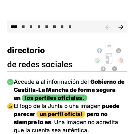
El 
directorio
de redes sociales
Imagen
Accede a al información del
Gobierno de
Castilla-La Mancha de forma segura
en
los perfiles oficiales.
Imagen
El logo de la Junta o una imagen
puede
parecer
un perfil oficial
pero no
siempre lo es
. Una imagen no acredita
que la cuenta sea auténtica.