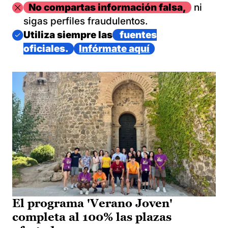
Imagen
No compartas información falsa,
ni
sigas perfiles fraudulentos.
Imagen
Utiliza siempre las
fuentes
oficiales.
Infórmate aquí
El programa 'Verano Joven'
completa al 100% las plazas