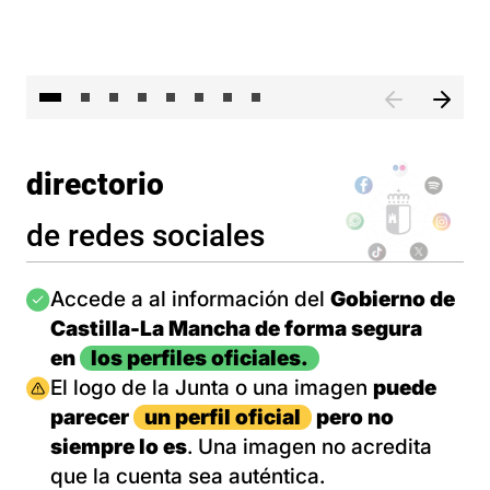
El 
directorio
de redes sociales
Imagen
Accede a al información del
Gobierno de
Castilla-La Mancha de forma segura
en
los perfiles oficiales.
Imagen
El logo de la Junta o una imagen
puede
parecer
un perfil oficial
pero no
siempre lo es
. Una imagen no acredita
que la cuenta sea auténtica.