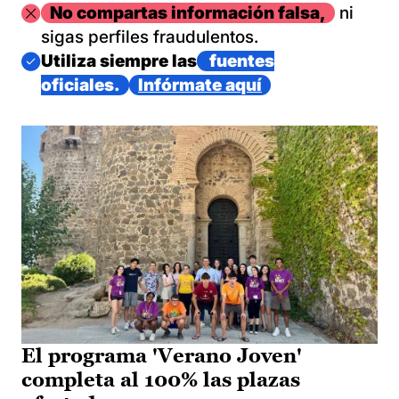
Imagen
No compartas información falsa,
ni
sigas perfiles fraudulentos.
Imagen
Utiliza siempre las
fuentes
oficiales.
Infórmate aquí
El programa 'Verano Joven'
completa al 100% las plazas