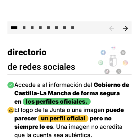
El 
directorio
de redes sociales
Imagen
Accede a al información del
Gobierno de
Castilla-La Mancha de forma segura
en
los perfiles oficiales.
Imagen
El logo de la Junta o una imagen
puede
parecer
un perfil oficial
pero no
siempre lo es
. Una imagen no acredita
que la cuenta sea auténtica.