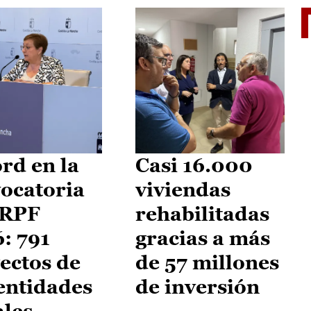
El je
rd en la
Casi 16.000
ocatoria
viviendas
IRPF
rehabilitadas
: 791
gracias a más
ectos de
de 57 millones
entidades
de inversión
ales