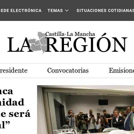
Castilla-La Mancha
SEDE ELECTRÓNICA
TEMAS
SITUACIONES COTIDIANA
Presidente
Convocatorias
Emisione
nca
nidad
e será
al”