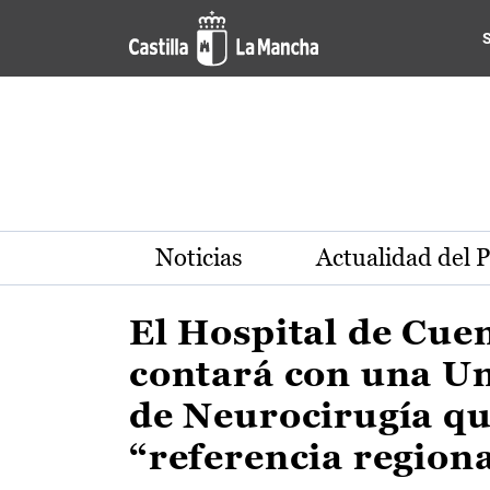
Actualidad de la región de 
Pasar al contenido principal
Noticias
Actualidad del 
El Hospital de Cue
contará con una U
de Neurocirugía qu
“referencia region