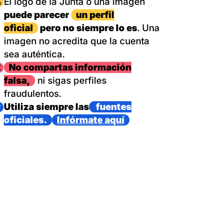
magen
El logo de la Junta o una imagen
puede parecer
un perfil
oficial
pero no siempre lo es
. Una
imagen no acredita que la cuenta
sea auténtica.
magen
No compartas información
falsa,
ni sigas perfiles
fraudulentos.
magen
Utiliza siempre las
fuentes
oficiales.
Infórmate aquí