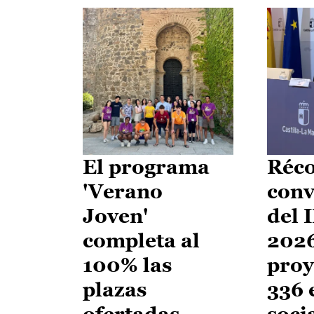
El programa
Réco
'Verano
conv
Joven'
del 
completa al
2026
100% las
proy
plazas
336 
ofertadas
soci