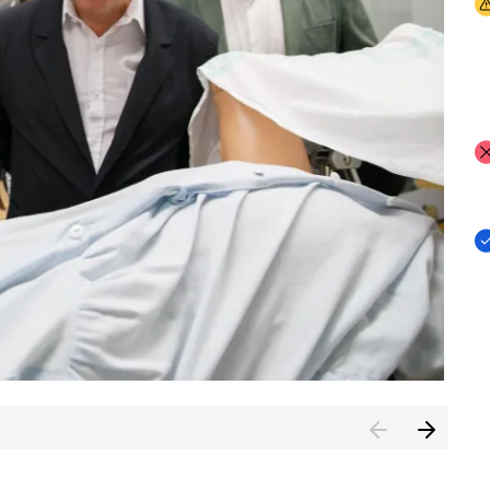
I
I
I
n de Cuenca (CESICU)