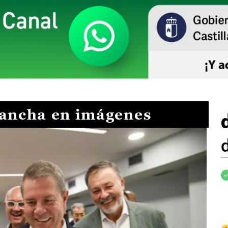
Mancha en imágenes
I