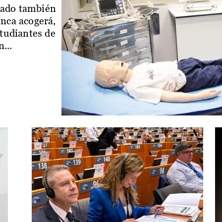
iado también
enca acogerá,
studiantes de
...