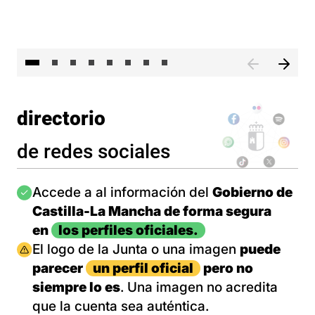
El 
directorio
de redes sociales
Imagen
Accede a al información del
Gobierno de
Castilla-La Mancha de forma segura
en
los perfiles oficiales.
Imagen
El logo de la Junta o una imagen
puede
parecer
un perfil oficial
pero no
siempre lo es
. Una imagen no acredita
que la cuenta sea auténtica.