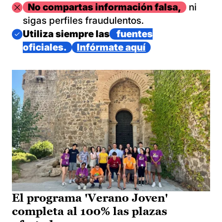
Imagen
No compartas información falsa,
ni
sigas perfiles fraudulentos.
Imagen
Utiliza siempre las
fuentes
oficiales.
Infórmate aquí
El programa 'Verano Joven'
completa al 100% las plazas