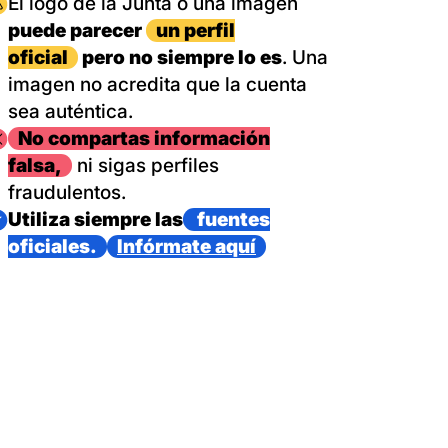
magen
El logo de la Junta o una imagen
puede parecer
un perfil
oficial
pero no siempre lo es
. Una
imagen no acredita que la cuenta
sea auténtica.
magen
No compartas información
falsa,
ni sigas perfiles
fraudulentos.
magen
Utiliza siempre las
fuentes
oficiales.
Infórmate aquí