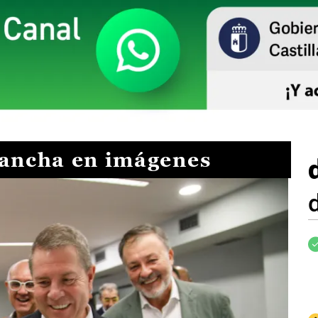
Mancha en imágenes
I