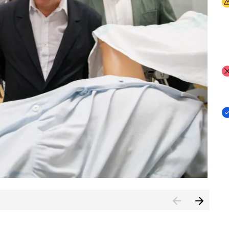
I
I
I
n de Cuenca (CESICU)