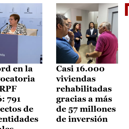
El je
rd en la
Casi 16.000
ocatoria
viviendas
IRPF
rehabilitadas
: 791
gracias a más
ectos de
de 57 millones
entidades
de inversión
ales