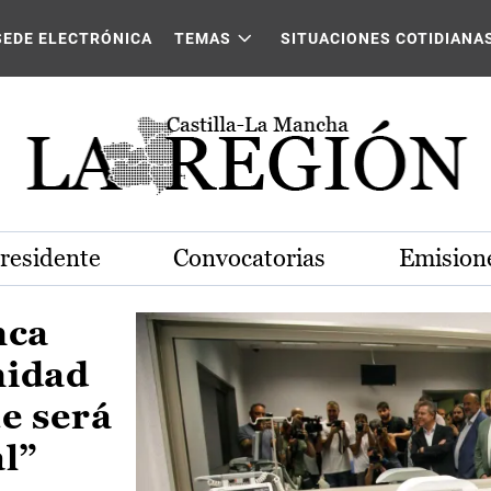
Castilla-La Mancha
SEDE ELECTRÓNICA
TEMAS
SITUACIONES COTIDIANA
Presidente
Convocatorias
Emisione
nca
nidad
e será
al”