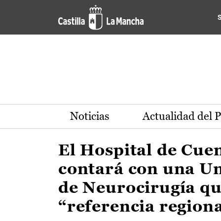
Actualidad de la región de 
Pasar al contenido principal
Noticias
Actualidad del 
El Hospital de Cue
contará con una U
de Neurocirugía qu
“referencia region