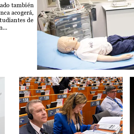
iado también
enca acogerá,
studiantes de
...