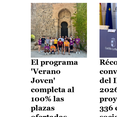
El programa
Réco
'Verano
conv
Joven'
del 
completa al
2026
100% las
proy
plazas
336 
ofertadas
soci