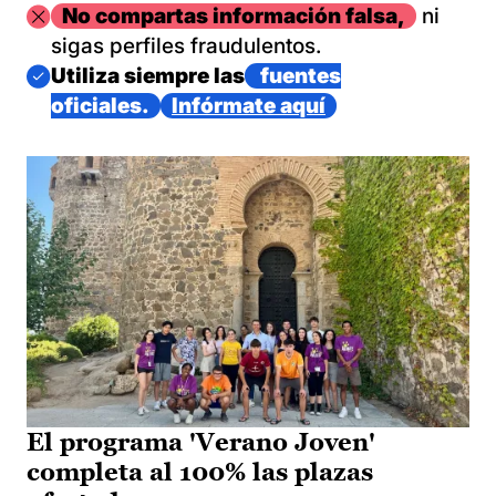
Imagen
No compartas información falsa,
ni
sigas perfiles fraudulentos.
Imagen
Utiliza siempre las
fuentes
oficiales.
Infórmate aquí
El programa 'Verano Joven'
completa al 100% las plazas