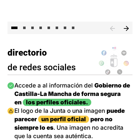
El 
directorio
de redes sociales
Imagen
Accede a al información del
Gobierno de
Castilla-La Mancha de forma segura
en
los perfiles oficiales.
Imagen
El logo de la Junta o una imagen
puede
parecer
un perfil oficial
pero no
siempre lo es
. Una imagen no acredita
que la cuenta sea auténtica.