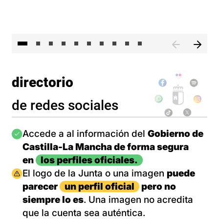
II 
directorio
de redes sociales
Imagen
Accede a al información del
Gobierno de
Castilla-La Mancha de forma segura
en
los perfiles oficiales.
Imagen
El logo de la Junta o una imagen
puede
parecer
un perfil oficial
pero no
siempre lo es
. Una imagen no acredita
que la cuenta sea auténtica.