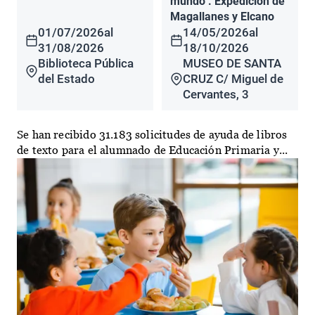
mundo". Expedición de
Magallanes y Elcano
01/07/2026
al
14/05/2026
al
31/08/2026
18/10/2026
Biblioteca Pública
MUSEO DE SANTA
del Estado
CRUZ C/ Miguel de
Cervantes, 3
Se han recibido 31.183 solicitudes de ayuda de libros
de texto para el alumnado de Educación Primaria y...