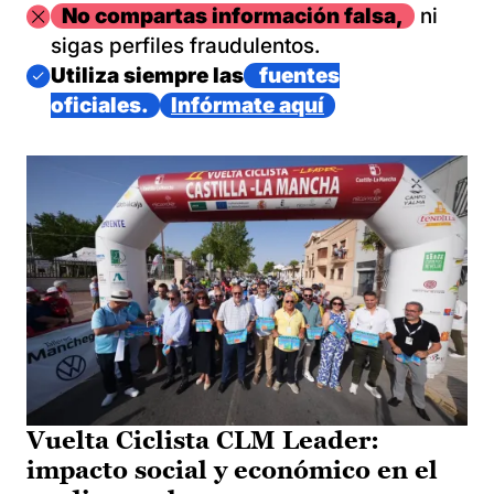
Imagen
No compartas información falsa,
ni
sigas perfiles fraudulentos.
Imagen
Utiliza siempre las
fuentes
oficiales.
Infórmate aquí
Vuelta Ciclista CLM Leader:
impacto social y económico en el