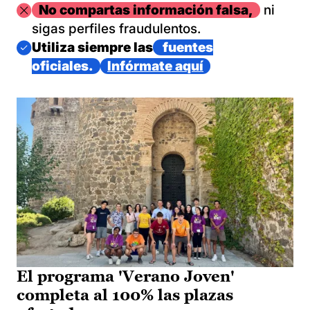
Imagen
No compartas información falsa,
ni
sigas perfiles fraudulentos.
Imagen
Utiliza siempre las
fuentes
oficiales.
Infórmate aquí
El programa 'Verano Joven'
completa al 100% las plazas