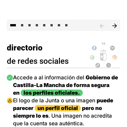
El 
directorio
de redes sociales
Imagen
Accede a al información del
Gobierno de
Castilla-La Mancha de forma segura
en
los perfiles oficiales.
Imagen
El logo de la Junta o una imagen
puede
parecer
un perfil oficial
pero no
siempre lo es
. Una imagen no acredita
que la cuenta sea auténtica.