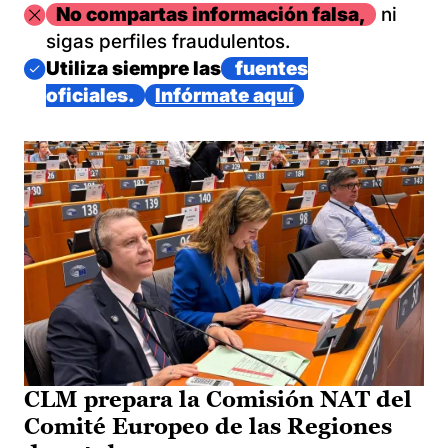
Imagen
No compartas información falsa,
ni
sigas perfiles fraudulentos.
Imagen
Utiliza siempre las
fuentes
oficiales.
Infórmate aquí
CLM prepara la Comisión NAT del
Comité Europeo de las Regiones