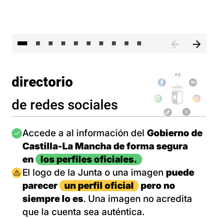
II 
directorio
de redes sociales
Imagen
Accede a al información del
Gobierno de
Castilla-La Mancha de forma segura
en
los perfiles oficiales.
Imagen
El logo de la Junta o una imagen
puede
parecer
un perfil oficial
pero no
siempre lo es
. Una imagen no acredita
que la cuenta sea auténtica.