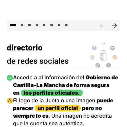
El 
directorio
de redes sociales
Imagen
Accede a al información del
Gobierno de
Castilla-La Mancha de forma segura
en
los perfiles oficiales.
Imagen
El logo de la Junta o una imagen
puede
parecer
un perfil oficial
pero no
siempre lo es
. Una imagen no acredita
que la cuenta sea auténtica.