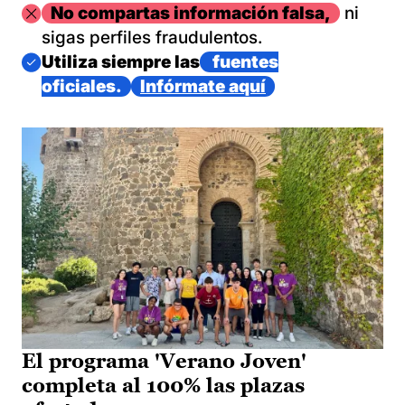
Imagen
No compartas información falsa,
ni
sigas perfiles fraudulentos.
Imagen
Utiliza siempre las
fuentes
oficiales.
Infórmate aquí
El programa 'Verano Joven'
completa al 100% las plazas