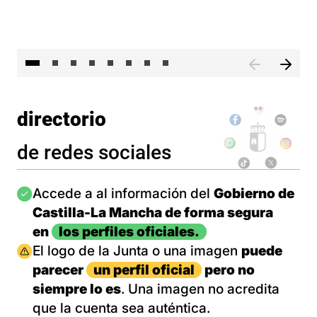
El 
directorio
de redes sociales
Imagen
Accede a al información del
Gobierno de
Castilla-La Mancha de forma segura
en
los perfiles oficiales.
Imagen
El logo de la Junta o una imagen
puede
parecer
un perfil oficial
pero no
siempre lo es
. Una imagen no acredita
que la cuenta sea auténtica.