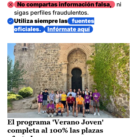
Imagen
No compartas información falsa,
ni
sigas perfiles fraudulentos.
Imagen
Utiliza siempre las
fuentes
oficiales.
Infórmate aquí
El programa 'Verano Joven'
completa al 100% las plazas