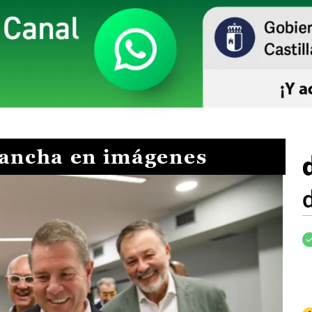
Mancha en imágenes
I