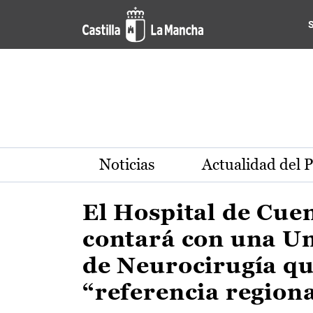
Actualidad de la región de 
Pasar al contenido principal
Noticias
Actualidad del 
El Hospital de Cue
contará con una U
de Neurocirugía qu
“referencia region