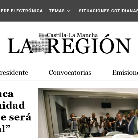
Castilla-La Mancha
SEDE ELECTRÓNICA
TEMAS
SITUACIONES COTIDIANA
Presidente
Convocatorias
Emisione
nca
nidad
e será
al”