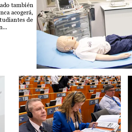
iado también
enca acogerá,
studiantes de
...