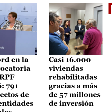
El je
rd en la
Casi 16.000
ocatoria
viviendas
IRPF
rehabilitadas
: 791
gracias a más
ectos de
de 57 millones
entidades
de inversión
ales