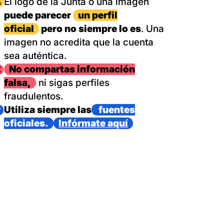
magen
El logo de la Junta o una imagen
puede parecer
un perfil
oficial
pero no siempre lo es
. Una
imagen no acredita que la cuenta
sea auténtica.
magen
No compartas información
falsa,
ni sigas perfiles
fraudulentos.
magen
Utiliza siempre las
fuentes
oficiales.
Infórmate aquí