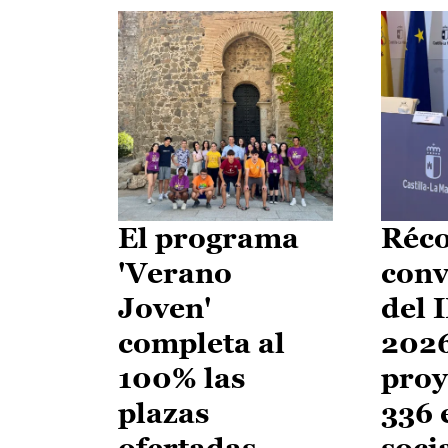
El programa
Réco
'Verano
conv
Joven'
del 
completa al
2026
100% las
proy
plazas
336 
ofertadas
soci