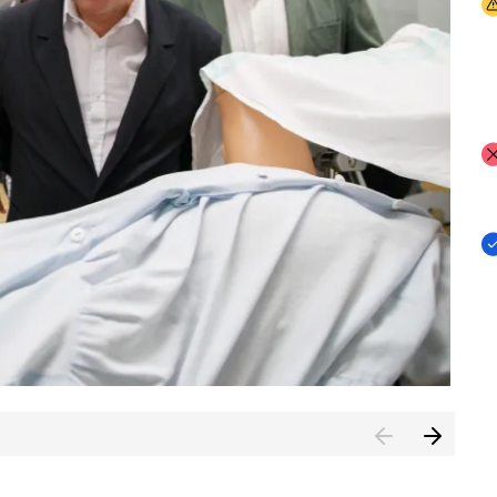
I
I
I
n de Cuenca (CESICU)