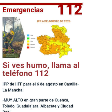
112
Emergencias
fe del Ejecutivo castellanomanchego, Emiliano García-Page, 
Si ves humo, llama al
teléfono 112
IPP de IIFF para el 6 de agosto en Castilla-
La Mancha:
-MUY ALTO en gran parte de Cuenca,
Toledo, Guadalajara, Albacete y Ciudad