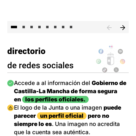
El 
directorio
de redes sociales
Imagen
Accede a al información del
Gobierno de
Castilla-La Mancha de forma segura
en
los perfiles oficiales.
Imagen
El logo de la Junta o una imagen
puede
parecer
un perfil oficial
pero no
siempre lo es
. Una imagen no acredita
que la cuenta sea auténtica.