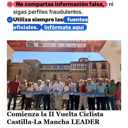
Imagen
No compartas información falsa,
ni
sigas perfiles fraudulentos.
Imagen
Utiliza siempre las
fuentes
oficiales.
Infórmate aquí
Comienza la II Vuelta Ciclista
Castilla-La Mancha LEADER