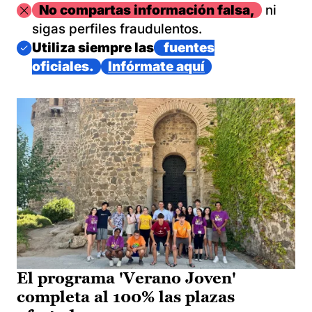
Imagen
No compartas información falsa,
ni
sigas perfiles fraudulentos.
Imagen
Utiliza siempre las
fuentes
oficiales.
Infórmate aquí
El programa 'Verano Joven'
completa al 100% las plazas