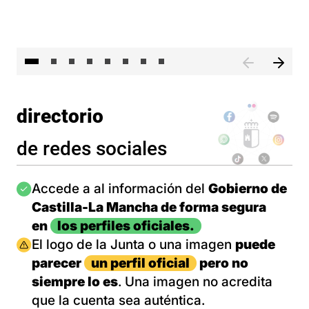
El 
directorio
de redes sociales
Imagen
Accede a al información del
Gobierno de
Castilla-La Mancha de forma segura
en
los perfiles oficiales.
Imagen
El logo de la Junta o una imagen
puede
parecer
un perfil oficial
pero no
siempre lo es
. Una imagen no acredita
que la cuenta sea auténtica.