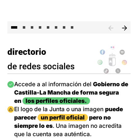
El 
directorio
de redes sociales
Imagen
Accede a al información del
Gobierno de
Castilla-La Mancha de forma segura
en
los perfiles oficiales.
Imagen
El logo de la Junta o una imagen
puede
parecer
un perfil oficial
pero no
siempre lo es
. Una imagen no acredita
que la cuenta sea auténtica.