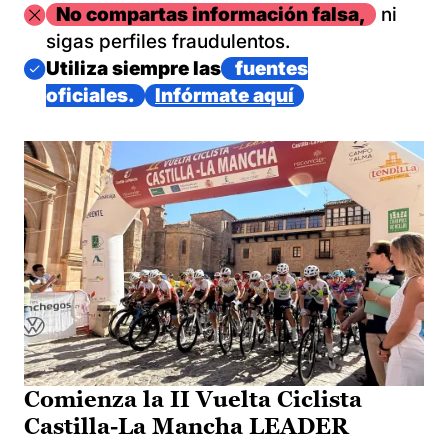
Imagen
No compartas información falsa,
ni
sigas perfiles fraudulentos.
Imagen
Utiliza siempre las
fuentes
oficiales.
Infórmate aquí
Comienza la II Vuelta Ciclista
Castilla-La Mancha LEADER