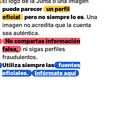
magen
El logo de la Junta o una imagen
puede parecer
un perfil
oficial
pero no siempre lo es
. Una
imagen no acredita que la cuenta
sea auténtica.
magen
No compartas información
falsa,
ni sigas perfiles
fraudulentos.
magen
Utiliza siempre las
fuentes
oficiales.
Infórmate aquí