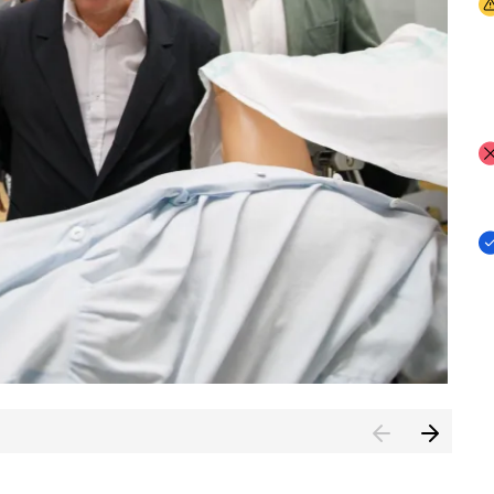
I
I
I
n de Cuenca (CESICU)