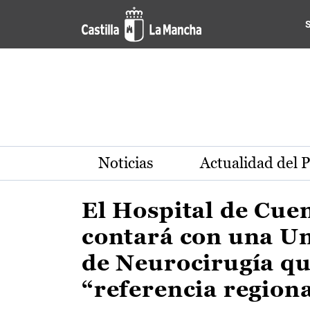
Actualidad de la región de 
Pasar al contenido principal
Noticias
Actualidad del 
El Hospital de Cue
contará con una U
de Neurocirugía qu
“referencia region