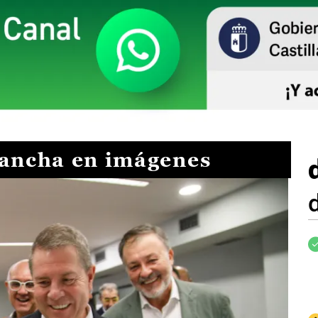
Mancha en imágenes
I