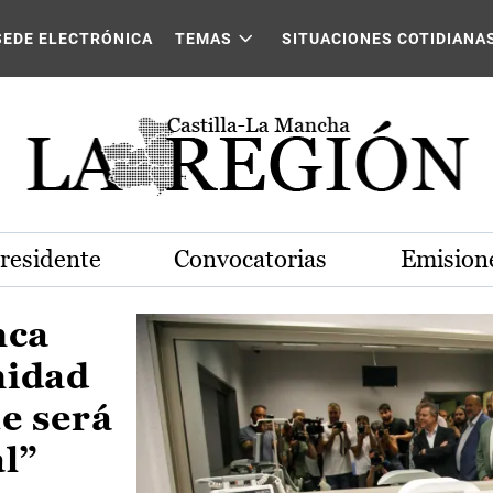
Castilla-La Mancha
SEDE ELECTRÓNICA
TEMAS
SITUACIONES COTIDIANA
Presidente
Convocatorias
Emisione
nca
nidad
e será
al”