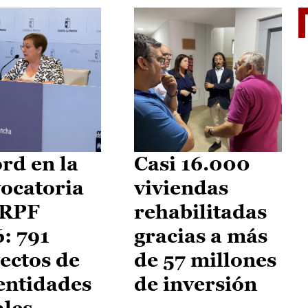
El je
rd en la
Casi 16.000
ocatoria
viviendas
IRPF
rehabilitadas
: 791
gracias a más
ectos de
de 57 millones
entidades
de inversión
ales