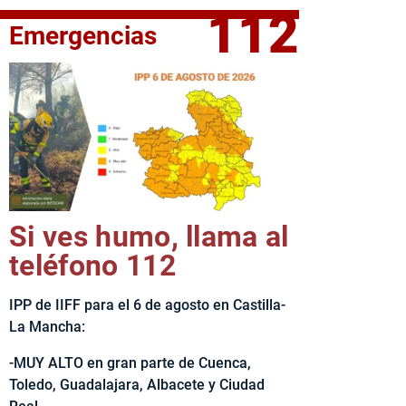
112
Emergencias
fe del Ejecutivo castellanomanchego, Emiliano García-Page, 
Si ves humo, llama al
teléfono 112
IPP de IIFF para el 6 de agosto en Castilla-
La Mancha:
-MUY ALTO en gran parte de Cuenca,
Toledo, Guadalajara, Albacete y Ciudad