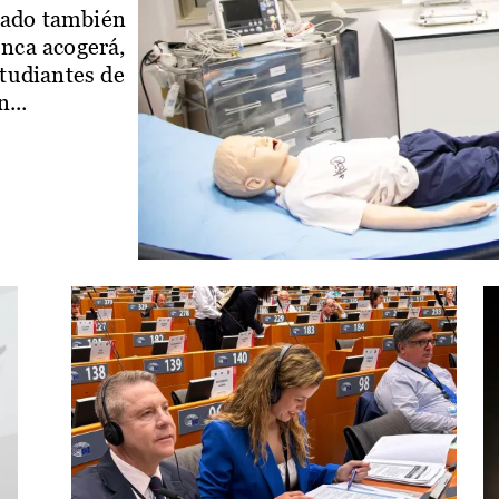
iado también
enca acogerá,
studiantes de
...