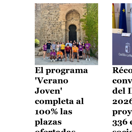
El programa
Réco
'Verano
conv
Joven'
del 
completa al
2026
100% las
proy
plazas
336 
ofertadas
soci