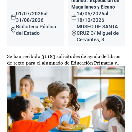
mundo". Expedición de
Magallanes y Elcano
01/07/2026
al
14/05/2026
al
31/08/2026
18/10/2026
Biblioteca Pública
MUSEO DE SANTA
del Estado
CRUZ C/ Miguel de
Cervantes, 3
Se han recibido 31.183 solicitudes de ayuda de libros
de texto para el alumnado de Educación Primaria y...