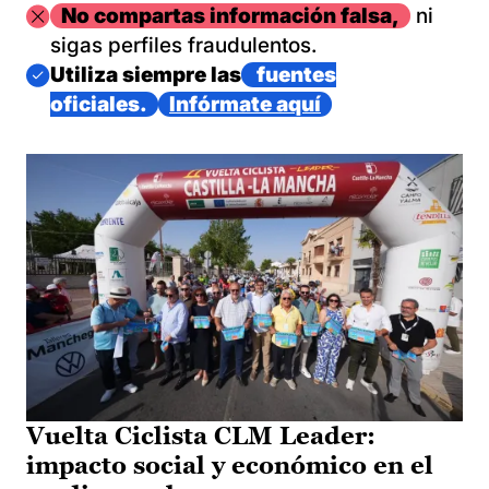
Imagen
No compartas información falsa,
ni
sigas perfiles fraudulentos.
Imagen
Utiliza siempre las
fuentes
oficiales.
Infórmate aquí
Vuelta Ciclista CLM Leader:
impacto social y económico en el