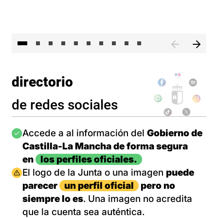
II 
directorio
de redes sociales
Imagen
Accede a al información del
Gobierno de
Castilla-La Mancha de forma segura
en
los perfiles oficiales.
Imagen
El logo de la Junta o una imagen
puede
parecer
un perfil oficial
pero no
siempre lo es
. Una imagen no acredita
que la cuenta sea auténtica.