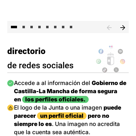
El 
directorio
de redes sociales
Imagen
Accede a al información del
Gobierno de
Castilla-La Mancha de forma segura
en
los perfiles oficiales.
Imagen
El logo de la Junta o una imagen
puede
parecer
un perfil oficial
pero no
siempre lo es
. Una imagen no acredita
que la cuenta sea auténtica.