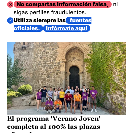
Imagen
No compartas información falsa,
ni
sigas perfiles fraudulentos.
Imagen
Utiliza siempre las
fuentes
oficiales.
Infórmate aquí
El programa 'Verano Joven'
completa al 100% las plazas