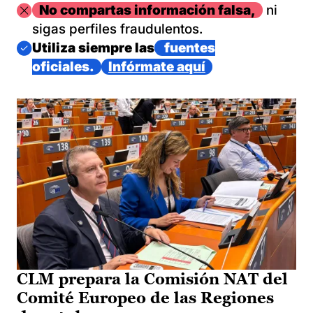
Imagen
No compartas información falsa,
ni
sigas perfiles fraudulentos.
Imagen
Utiliza siempre las
fuentes
oficiales.
Infórmate aquí
CLM prepara la Comisión NAT del
Comité Europeo de las Regiones