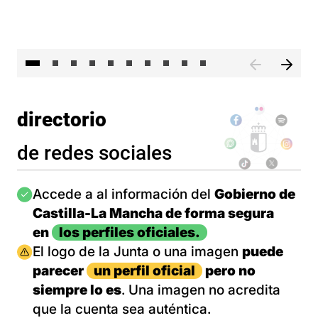
II 
directorio
de redes sociales
Imagen
Accede a al información del
Gobierno de
Castilla-La Mancha de forma segura
en
los perfiles oficiales.
Imagen
El logo de la Junta o una imagen
puede
parecer
un perfil oficial
pero no
siempre lo es
. Una imagen no acredita
que la cuenta sea auténtica.