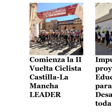
Comienza la II
Impu
Vuelta Ciclista
proy
Castilla-La
Edu
Mancha
para
LEADER
Desa
toda