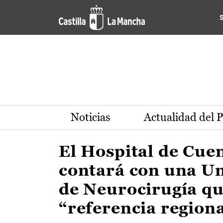
Actualidad de la región de 
Pasar al contenido principal
Noticias
Actualidad del 
El Hospital de Cue
contará con una U
de Neurocirugía qu
“referencia region