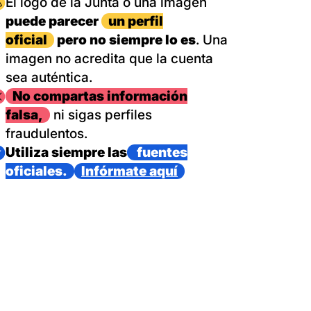
magen
El logo de la Junta o una imagen
puede parecer
un perfil
oficial
pero no siempre lo es
. Una
imagen no acredita que la cuenta
sea auténtica.
magen
No compartas información
falsa,
ni sigas perfiles
fraudulentos.
magen
Utiliza siempre las
fuentes
oficiales.
Infórmate aquí