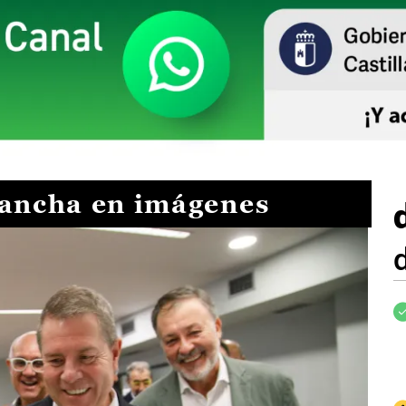
Mancha en imágenes
I