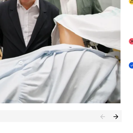
I
I
I
n de Cuenca (CESICU)