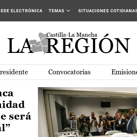
Castilla-La Mancha
SEDE ELECTRÓNICA
TEMAS
SITUACIONES COTIDIANA
Presidente
Convocatorias
Emisione
nca
nidad
e será
al”