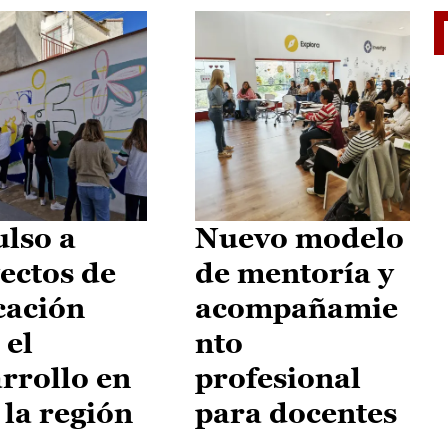
El je
lso a
Nuevo modelo
ectos de
de mentoría y
cación
acompañamie
 el
nto
rrollo en
profesional
 la región
para docentes