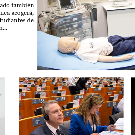
iado también
enca acogerá,
studiantes de
...