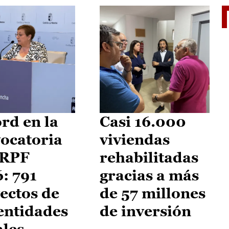
El je
rd en la
Casi 16.000
ocatoria
viviendas
IRPF
rehabilitadas
: 791
gracias a más
ectos de
de 57 millones
entidades
de inversión
ales