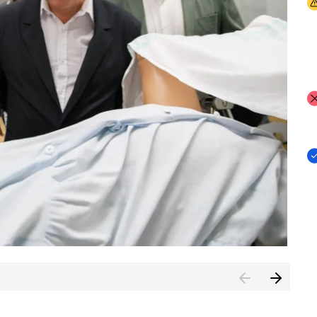
I
I
I
n de Cuenca (CESICU)