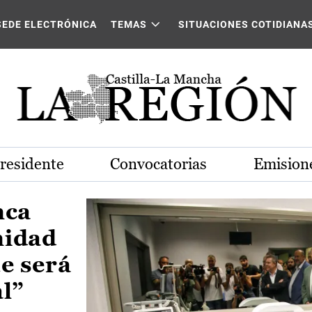
Castilla-La Mancha
SEDE ELECTRÓNICA
TEMAS
SITUACIONES COTIDIANA
Presidente
Convocatorias
Emisione
nca
nidad
e será
al”