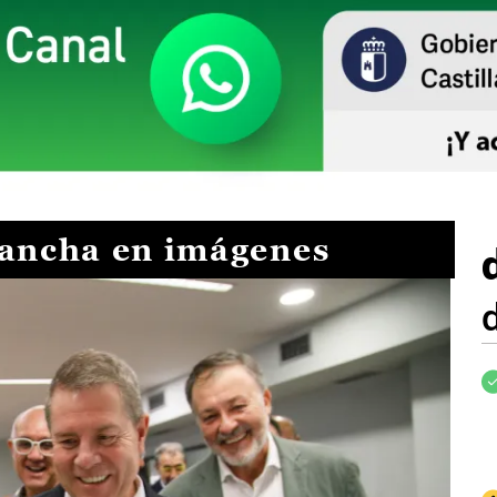
Mancha en imágenes
I