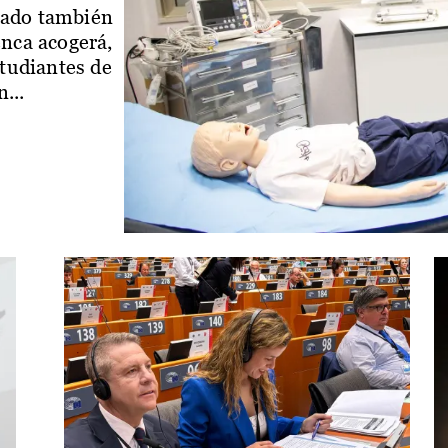
iado también
enca acogerá,
studiantes de
...