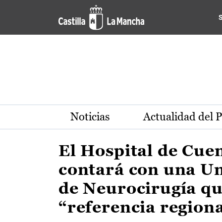
Actualidad de la región de 
Pasar al contenido principal
Noticias
Actualidad del 
El Hospital de Cue
contará con una U
de Neurocirugía qu
“referencia region