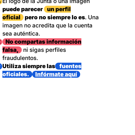
magen
El logo de la Junta o una imagen
puede parecer
un perfil
oficial
pero no siempre lo es
. Una
imagen no acredita que la cuenta
sea auténtica.
magen
No compartas información
falsa,
ni sigas perfiles
fraudulentos.
magen
Utiliza siempre las
fuentes
oficiales.
Infórmate aquí