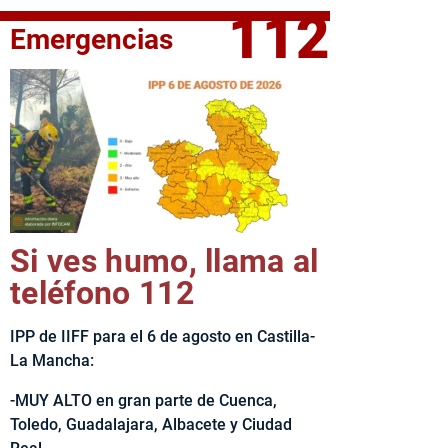
112
Emergencias
fe del Ejecutivo castellanomanchego, Emiliano García-Page, 
Si ves humo, llama al
teléfono 112
IPP de IIFF para el 6 de agosto en Castilla-
La Mancha:
-MUY ALTO en gran parte de Cuenca,
Toledo, Guadalajara, Albacete y Ciudad