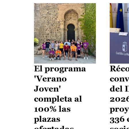
El programa
Réco
'Verano
conv
Joven'
del 
completa al
2026
100% las
proy
plazas
336 
ofertadas
soci