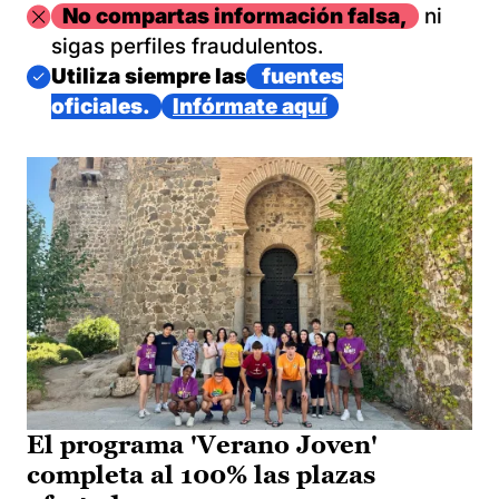
Imagen
No compartas información falsa,
ni
sigas perfiles fraudulentos.
Imagen
Utiliza siempre las
fuentes
oficiales.
Infórmate aquí
El programa 'Verano Joven'
completa al 100% las plazas