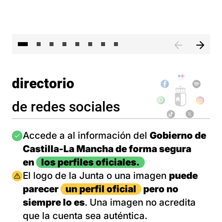
El 
directorio
de redes sociales
Imagen
Accede a al información del
Gobierno de
Castilla-La Mancha de forma segura
en
los perfiles oficiales.
Imagen
El logo de la Junta o una imagen
puede
parecer
un perfil oficial
pero no
siempre lo es
. Una imagen no acredita
que la cuenta sea auténtica.