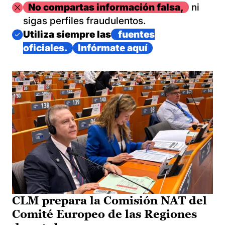
Imagen
No compartas información falsa,
ni
sigas perfiles fraudulentos.
Imagen
Utiliza siempre las
fuentes
oficiales.
Infórmate aquí
CLM prepara la Comisión NAT del
Comité Europeo de las Regiones