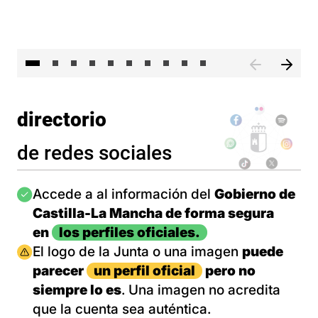
II 
directorio
de redes sociales
Imagen
Accede a al información del
Gobierno de
Castilla-La Mancha de forma segura
en
los perfiles oficiales.
Imagen
El logo de la Junta o una imagen
puede
parecer
un perfil oficial
pero no
siempre lo es
. Una imagen no acredita
que la cuenta sea auténtica.