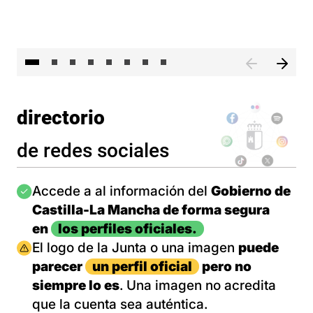
El 
directorio
de redes sociales
Imagen
Accede a al información del
Gobierno de
Castilla-La Mancha de forma segura
en
los perfiles oficiales.
Imagen
El logo de la Junta o una imagen
puede
parecer
un perfil oficial
pero no
siempre lo es
. Una imagen no acredita
que la cuenta sea auténtica.