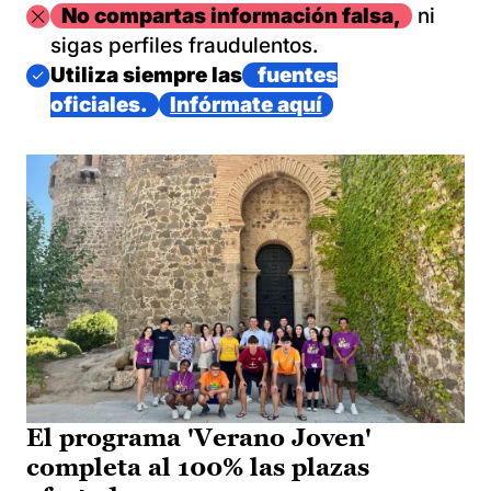
Imagen
No compartas información falsa,
ni
sigas perfiles fraudulentos.
Imagen
Utiliza siempre las
fuentes
oficiales.
Infórmate aquí
El programa 'Verano Joven'
completa al 100% las plazas