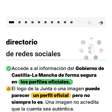
II 
directorio
de redes sociales
Imagen
Accede a al información del
Gobierno de
Castilla-La Mancha de forma segura
en
los perfiles oficiales.
Imagen
El logo de la Junta o una imagen
puede
parecer
un perfil oficial
pero no
siempre lo es
. Una imagen no acredita
que la cuenta sea auténtica.