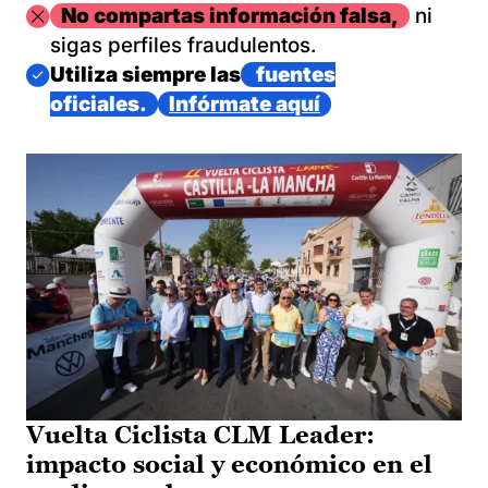
Imagen
No compartas información falsa,
ni
sigas perfiles fraudulentos.
Imagen
Utiliza siempre las
fuentes
oficiales.
Infórmate aquí
Vuelta Ciclista CLM Leader:
impacto social y económico en el