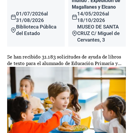
mundo". Expedición de
Magallanes y Elcano
01/07/2026
al
14/05/2026
al
31/08/2026
18/10/2026
Biblioteca Pública
MUSEO DE SANTA
del Estado
CRUZ C/ Miguel de
Cervantes, 3
Se han recibido 31.183 solicitudes de ayuda de libros
de texto para el alumnado de Educación Primaria y...