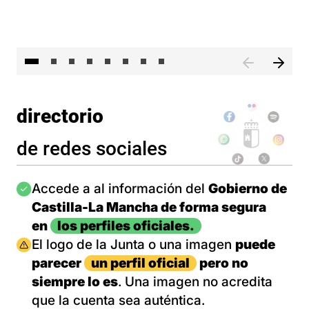
El 
directorio
de redes sociales
Imagen
Accede a al información del
Gobierno de
Castilla-La Mancha de forma segura
en
los perfiles oficiales.
Imagen
El logo de la Junta o una imagen
puede
parecer
un perfil oficial
pero no
siempre lo es
. Una imagen no acredita
que la cuenta sea auténtica.