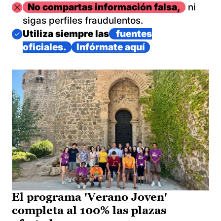
Imagen
No compartas información falsa,
ni
sigas perfiles fraudulentos.
Imagen
Utiliza siempre las
fuentes
oficiales.
Infórmate aquí
El programa 'Verano Joven'
completa al 100% las plazas