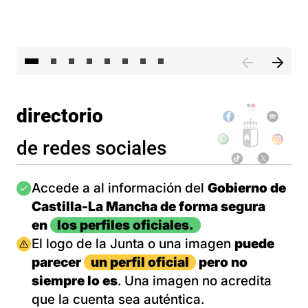
El 
directorio
de redes sociales
Imagen
Accede a al información del
Gobierno de
Castilla-La Mancha de forma segura
en
los perfiles oficiales.
Imagen
El logo de la Junta o una imagen
puede
parecer
un perfil oficial
pero no
siempre lo es
. Una imagen no acredita
que la cuenta sea auténtica.