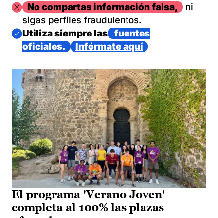
Imagen
No compartas información falsa,
ni
sigas perfiles fraudulentos.
Imagen
Utiliza siempre las
fuentes
oficiales.
Infórmate aquí
El programa 'Verano Joven'
completa al 100% las plazas