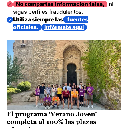
Imagen
No compartas información falsa,
ni
sigas perfiles fraudulentos.
Imagen
Utiliza siempre las
fuentes
oficiales.
Infórmate aquí
El programa 'Verano Joven'
completa al 100% las plazas