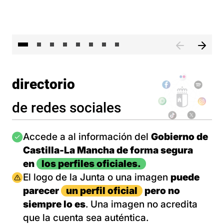
El 
directorio
de redes sociales
Imagen
Accede a al información del
Gobierno de
Castilla-La Mancha de forma segura
en
los perfiles oficiales.
Imagen
El logo de la Junta o una imagen
puede
parecer
un perfil oficial
pero no
siempre lo es
. Una imagen no acredita
que la cuenta sea auténtica.