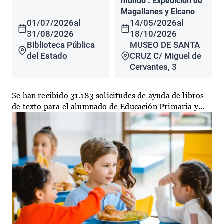
mundo". Expedición de
Magallanes y Elcano
01/07/2026
al
14/05/2026
al
31/08/2026
18/10/2026
Biblioteca Pública
MUSEO DE SANTA
del Estado
CRUZ C/ Miguel de
Cervantes, 3
Se han recibido 31.183 solicitudes de ayuda de libros
de texto para el alumnado de Educación Primaria y...