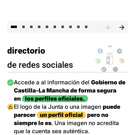
II 
directorio
de redes sociales
Imagen
Accede a al información del
Gobierno de
Castilla-La Mancha de forma segura
en
los perfiles oficiales.
Imagen
El logo de la Junta o una imagen
puede
parecer
un perfil oficial
pero no
siempre lo es
. Una imagen no acredita
que la cuenta sea auténtica.