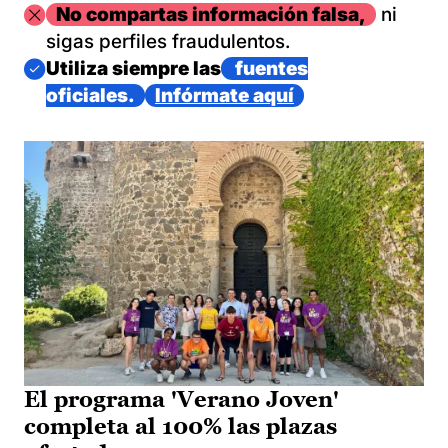
Imagen
No compartas información falsa,
ni
sigas perfiles fraudulentos.
Imagen
Utiliza siempre las
fuentes
oficiales.
Infórmate aquí
El programa 'Verano Joven'
completa al 100% las plazas