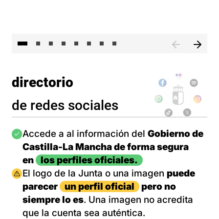
El 
directorio
de redes sociales
Imagen
Accede a al información del
Gobierno de
Castilla-La Mancha de forma segura
en
los perfiles oficiales.
Imagen
El logo de la Junta o una imagen
puede
parecer
un perfil oficial
pero no
siempre lo es
. Una imagen no acredita
que la cuenta sea auténtica.