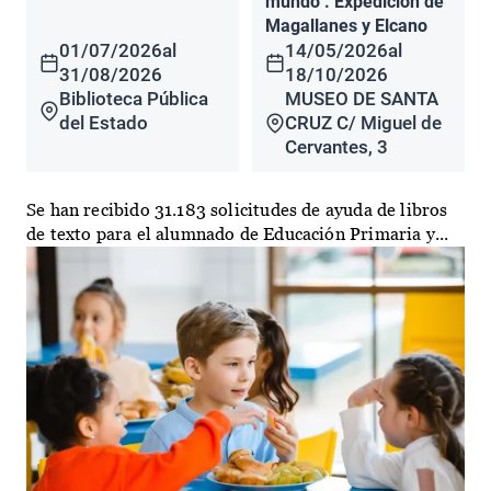
mundo". Expedición de
Magallanes y Elcano
01/07/2026
al
14/05/2026
al
31/08/2026
18/10/2026
Biblioteca Pública
MUSEO DE SANTA
del Estado
CRUZ C/ Miguel de
Cervantes, 3
Se han recibido 31.183 solicitudes de ayuda de libros
de texto para el alumnado de Educación Primaria y...