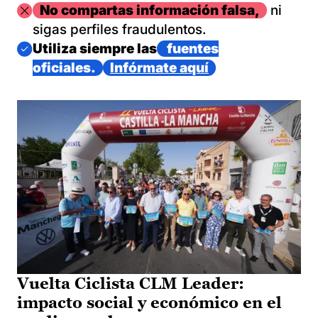
Imagen
No compartas información falsa,
ni
sigas perfiles fraudulentos.
Imagen
Utiliza siempre las
fuentes
oficiales.
Infórmate aquí
Vuelta Ciclista CLM Leader:
impacto social y económico en el