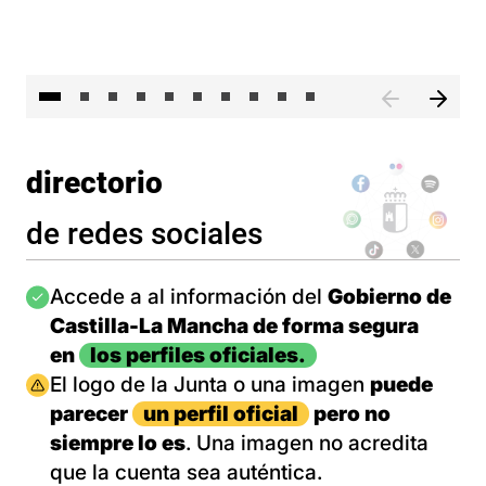
II 
directorio
de redes sociales
Imagen
Accede a al información del
Gobierno de
Castilla-La Mancha de forma segura
en
los perfiles oficiales.
Imagen
El logo de la Junta o una imagen
puede
parecer
un perfil oficial
pero no
siempre lo es
. Una imagen no acredita
que la cuenta sea auténtica.