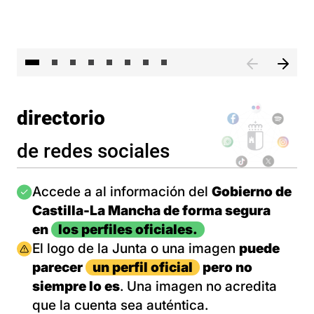
El 
directorio
de redes sociales
Imagen
Accede a al información del
Gobierno de
Castilla-La Mancha de forma segura
en
los perfiles oficiales.
Imagen
El logo de la Junta o una imagen
puede
parecer
un perfil oficial
pero no
siempre lo es
. Una imagen no acredita
que la cuenta sea auténtica.