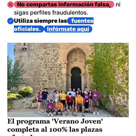
Imagen
No compartas información falsa,
ni
sigas perfiles fraudulentos.
Imagen
Utiliza siempre las
fuentes
oficiales.
Infórmate aquí
El programa 'Verano Joven'
completa al 100% las plazas