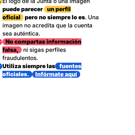
magen
El logo de la Junta o una imagen
puede parecer
un perfil
oficial
pero no siempre lo es
. Una
imagen no acredita que la cuenta
sea auténtica.
magen
No compartas información
falsa,
ni sigas perfiles
fraudulentos.
magen
Utiliza siempre las
fuentes
oficiales.
Infórmate aquí
as con un dispositivo internacional de bomberos forestales,