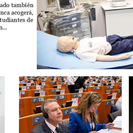
iado también
enca acogerá,
studiantes de
...