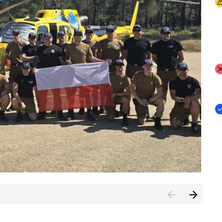
I
I
I
rcambiar por tercer año consecutivo formación y experienci