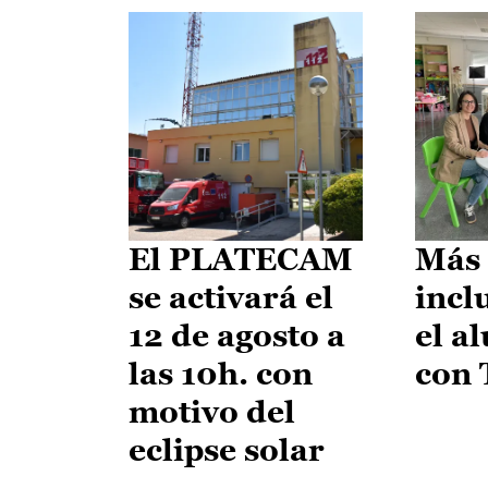
El PLATECAM
Más 
se activará el
incl
12 de agosto a
el a
las 10h. con
con
motivo del
eclipse solar