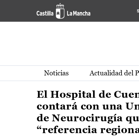
Actualidad de la región de 
Pasar al contenido principal
Noticias
Actualidad del 
El Hospital de Cue
contará con una U
de Neurocirugía qu
“referencia region