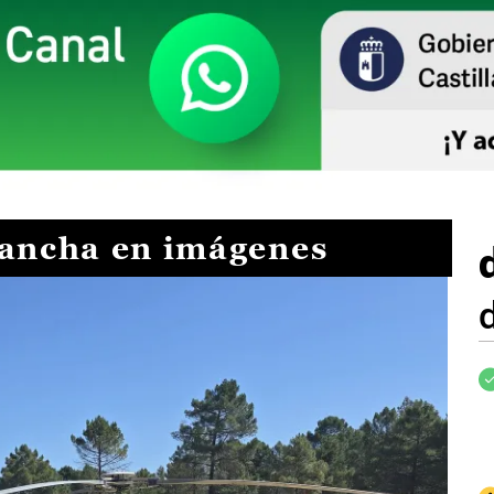
Mancha en imágenes
I