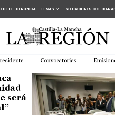
Castilla-La Mancha
SEDE ELECTRÓNICA
TEMAS
SITUACIONES COTIDIANA
Presidente
Convocatorias
Emisione
nca
nidad
e será
al”