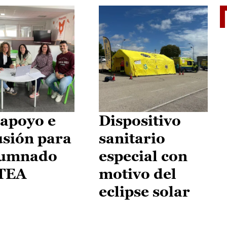
II Vu
apoyo e
Dispositivo
usión para
sanitario
lumnado
especial con
 TEA
motivo del
eclipse solar