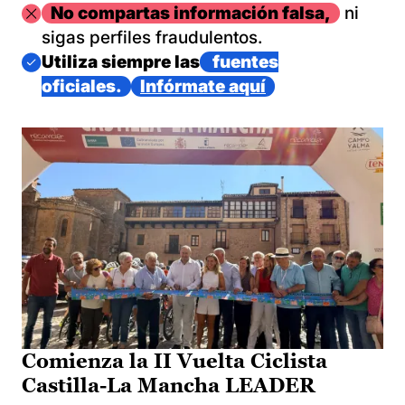
Imagen
No compartas información falsa,
ni
sigas perfiles fraudulentos.
Imagen
Utiliza siempre las
fuentes
oficiales.
Infórmate aquí
Comienza la II Vuelta Ciclista
Castilla-La Mancha LEADER