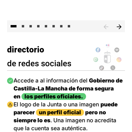
El 
directorio
de redes sociales
Imagen
Accede a al información del
Gobierno de
Castilla-La Mancha de forma segura
en
los perfiles oficiales.
Imagen
El logo de la Junta o una imagen
puede
parecer
un perfil oficial
pero no
siempre lo es
. Una imagen no acredita
que la cuenta sea auténtica.