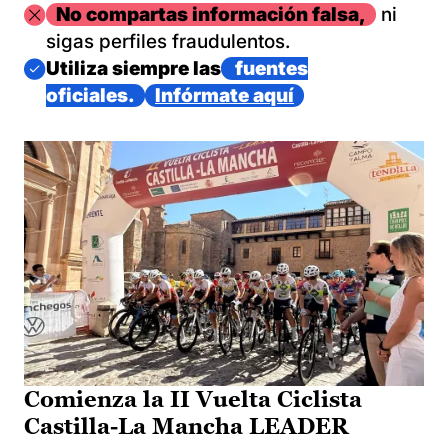
Imagen
No compartas información falsa,
ni
sigas perfiles fraudulentos.
Imagen
Utiliza siempre las
fuentes
oficiales.
Infórmate aquí
Comienza la II Vuelta Ciclista
Castilla-La Mancha LEADER