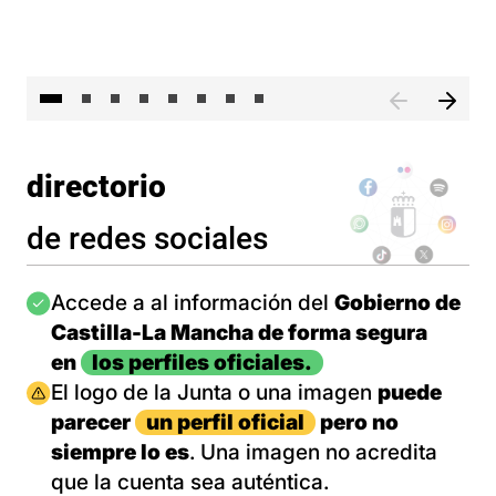
El 
directorio
de redes sociales
Imagen
Accede a al información del
Gobierno de
Castilla-La Mancha de forma segura
en
los perfiles oficiales.
Imagen
El logo de la Junta o una imagen
puede
parecer
un perfil oficial
pero no
siempre lo es
. Una imagen no acredita
que la cuenta sea auténtica.