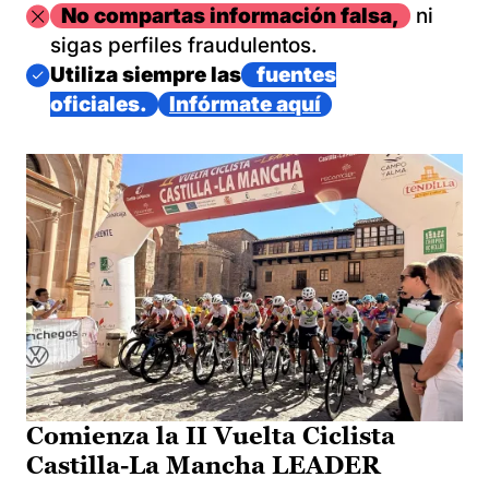
Imagen
No compartas información falsa,
ni
sigas perfiles fraudulentos.
Imagen
Utiliza siempre las
fuentes
oficiales.
Infórmate aquí
Comienza la II Vuelta Ciclista
Castilla-La Mancha LEADER