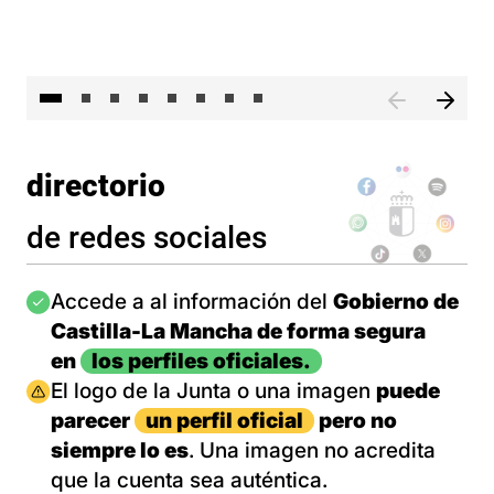
El 
directorio
de redes sociales
Imagen
Accede a al información del
Gobierno de
Castilla-La Mancha de forma segura
en
los perfiles oficiales.
Imagen
El logo de la Junta o una imagen
puede
parecer
un perfil oficial
pero no
siempre lo es
. Una imagen no acredita
que la cuenta sea auténtica.