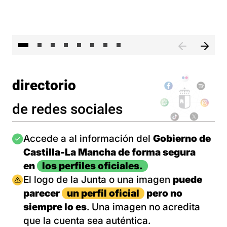
El 
directorio
de redes sociales
Imagen
Accede a al información del
Gobierno de
Castilla-La Mancha de forma segura
en
los perfiles oficiales.
Imagen
El logo de la Junta o una imagen
puede
parecer
un perfil oficial
pero no
siempre lo es
. Una imagen no acredita
que la cuenta sea auténtica.