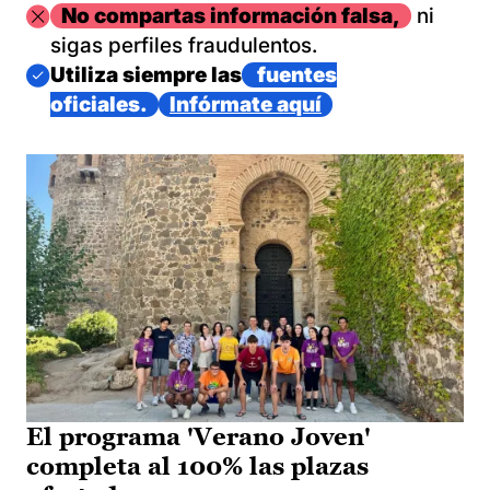
Imagen
No compartas información falsa,
ni
sigas perfiles fraudulentos.
Imagen
Utiliza siempre las
fuentes
oficiales.
Infórmate aquí
El programa 'Verano Joven'
completa al 100% las plazas