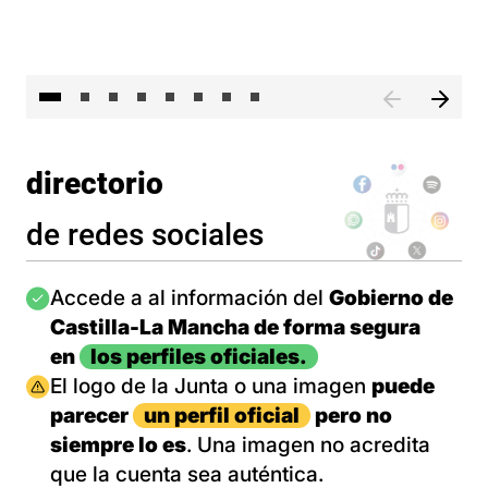
El 
directorio
de redes sociales
Imagen
Accede a al información del
Gobierno de
Castilla-La Mancha de forma segura
en
los perfiles oficiales.
Imagen
El logo de la Junta o una imagen
puede
parecer
un perfil oficial
pero no
siempre lo es
. Una imagen no acredita
que la cuenta sea auténtica.