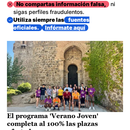
Imagen
No compartas información falsa,
ni
sigas perfiles fraudulentos.
Imagen
Utiliza siempre las
fuentes
oficiales.
Infórmate aquí
El programa 'Verano Joven'
completa al 100% las plazas