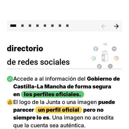
El 
directorio
de redes sociales
Imagen
Accede a al información del
Gobierno de
Castilla-La Mancha de forma segura
en
los perfiles oficiales.
Imagen
El logo de la Junta o una imagen
puede
parecer
un perfil oficial
pero no
siempre lo es
. Una imagen no acredita
que la cuenta sea auténtica.