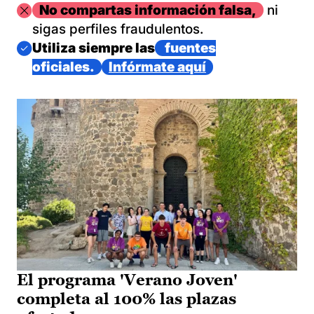
Imagen
No compartas información falsa,
ni
sigas perfiles fraudulentos.
Imagen
Utiliza siempre las
fuentes
oficiales.
Infórmate aquí
El programa 'Verano Joven'
completa al 100% las plazas