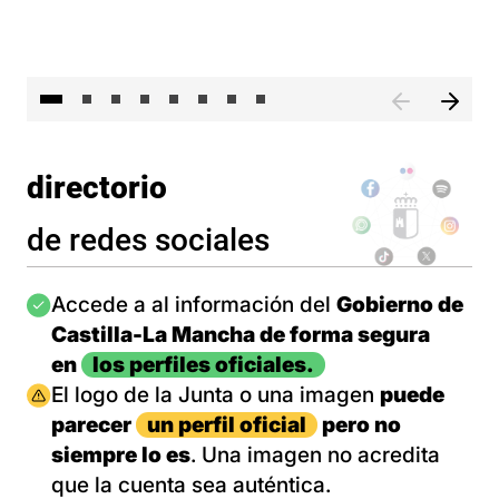
El 
directorio
de redes sociales
Imagen
Accede a al información del
Gobierno de
Castilla-La Mancha de forma segura
en
los perfiles oficiales.
Imagen
El logo de la Junta o una imagen
puede
parecer
un perfil oficial
pero no
siempre lo es
. Una imagen no acredita
que la cuenta sea auténtica.