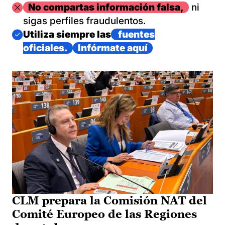
Imagen
No compartas información falsa,
ni
sigas perfiles fraudulentos.
Imagen
Utiliza siempre las
fuentes
oficiales.
Infórmate aquí
CLM prepara la Comisión NAT del
Comité Europeo de las Regiones