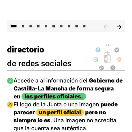
II 
directorio
de redes sociales
Imagen
Accede a al información del
Gobierno de
Castilla-La Mancha de forma segura
en
los perfiles oficiales.
Imagen
El logo de la Junta o una imagen
puede
parecer
un perfil oficial
pero no
siempre lo es
. Una imagen no acredita
que la cuenta sea auténtica.