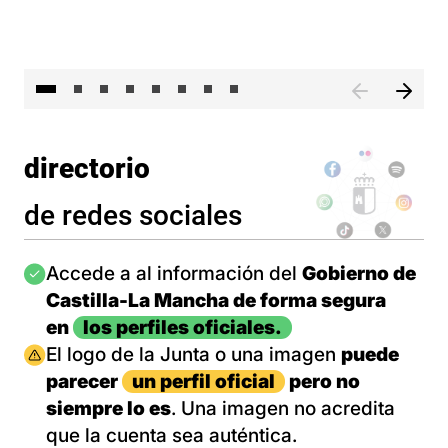
El 
directorio
de redes sociales
Imagen
Accede a al información del
Gobierno de
Castilla-La Mancha de forma segura
en
los perfiles oficiales.
Imagen
El logo de la Junta o una imagen
puede
parecer
un perfil oficial
pero no
siempre lo es
. Una imagen no acredita
que la cuenta sea auténtica.