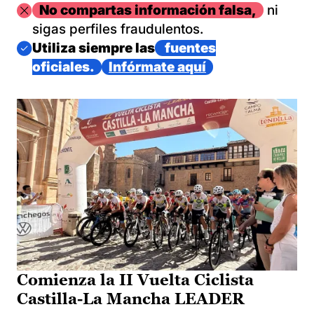
Imagen
No compartas información falsa,
ni
sigas perfiles fraudulentos.
Imagen
Utiliza siempre las
fuentes
oficiales.
Infórmate aquí
Comienza la II Vuelta Ciclista
Castilla-La Mancha LEADER