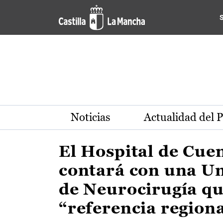
Actualidad de la región de 
Pasar al contenido principal
Noticias
Actualidad del 
El Hospital de Cue
contará con una U
de Neurocirugía qu
“referencia region