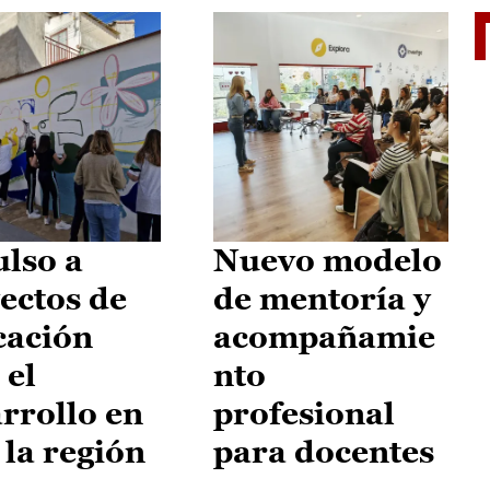
El je
lso a
Nuevo modelo
ectos de
de mentoría y
cación
acompañamie
 el
nto
rrollo en
profesional
 la región
para docentes