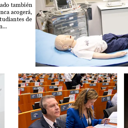
iado también
enca acogerá,
studiantes de
...