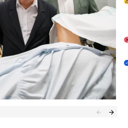
I
I
I
n de Cuenca (CESICU)