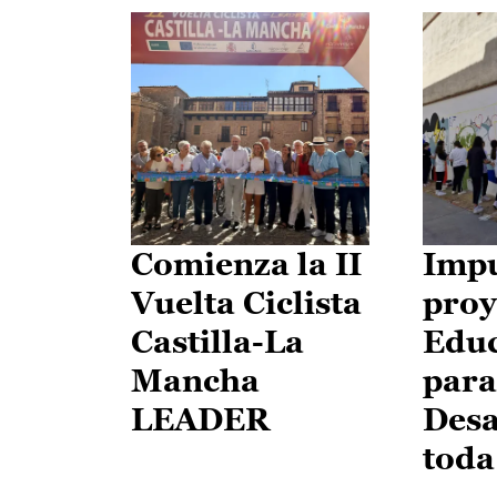
Comienza la II
Impu
Vuelta Ciclista
proy
Castilla-La
Edu
Mancha
para
LEADER
Desa
toda