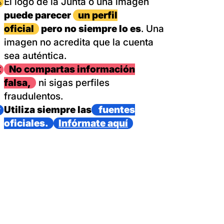
magen
El logo de la Junta o una imagen
puede parecer
un perfil
oficial
pero no siempre lo es
. Una
imagen no acredita que la cuenta
sea auténtica.
magen
No compartas información
falsa,
ni sigas perfiles
fraudulentos.
magen
Utiliza siempre las
fuentes
oficiales.
Infórmate aquí