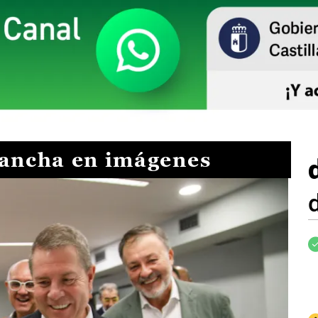
Mancha en imágenes
I