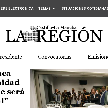
Castilla-La Mancha
SEDE ELECTRÓNICA
TEMAS
SITUACIONES COTIDIANA
Presidente
Convocatorias
Emisione
nca
nidad
e será
al”