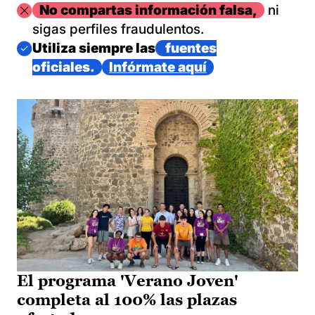
Imagen
No compartas información falsa,
ni
sigas perfiles fraudulentos.
Imagen
Utiliza siempre las
fuentes
oficiales.
Infórmate aquí
El programa 'Verano Joven'
completa al 100% las plazas