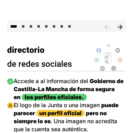
El 
directorio
de redes sociales
Imagen
Accede a al información del
Gobierno de
Castilla-La Mancha de forma segura
en
los perfiles oficiales.
Imagen
El logo de la Junta o una imagen
puede
parecer
un perfil oficial
pero no
siempre lo es
. Una imagen no acredita
que la cuenta sea auténtica.